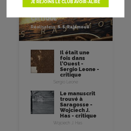
JE REJOINS LE CLUB AVOIR-ALIRE
RRR - S. S. RAJAMOULI -
CRITIQUE
Réalisateur :
S. S. Rajamouli
Il était une
fois dans
l’Ouest -
Sergio Leone -
critique
Sergio Leone
Le manuscrit
trouvé à
Saragosse -
Wojciech J.
Has - critique
Wojciech J. Has