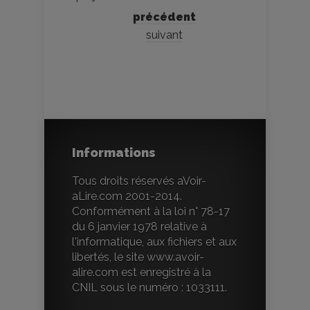
précédent
suivant
Informations
Tous droits réservés aVoir-
aLire.com 2001-2014.
Conformément à la loi n° 78-17
du 6 janvier 1978 relative à
l'informatique, aux fichiers et aux
libertés, le site www.avoir-
alire.com est enregistré à la
CNIL sous le numéro : 1033111.