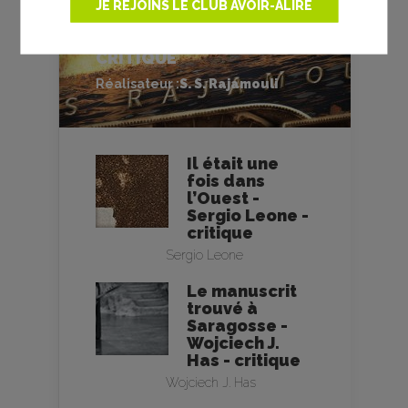
JE REJOINS LE CLUB AVOIR-ALIRE
RRR - S. S. RAJAMOULI -
CRITIQUE
Réalisateur :
S. S. Rajamouli
Il était une
fois dans
l’Ouest -
Sergio Leone -
critique
Sergio Leone
Le manuscrit
trouvé à
Saragosse -
Wojciech J.
Has - critique
Wojciech J. Has