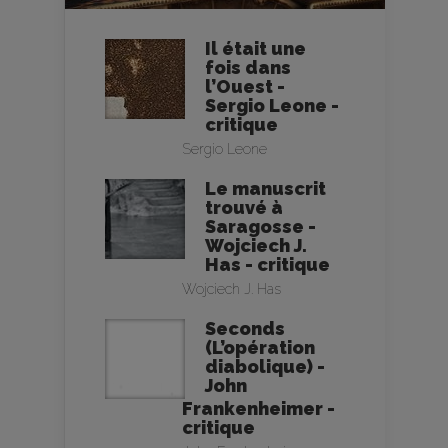
Il était une
fois dans
l’Ouest -
Sergio Leone -
critique
Sergio Leone
Le manuscrit
trouvé à
Saragosse -
Wojciech J.
Has - critique
Wojciech J. Has
Seconds
(L’opération
diabolique) -
John
Frankenheimer -
critique