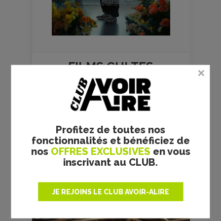
FILMS
CULTES
Profitez de toutes nos
fonctionnalités et bénéficiez de
nos
OFFRES EXCLUSIVES
en vous
inscrivant au CLUB.
RRR - S. S. RAJAMOULI -
CRITIQUE
JE REJOINS LE CLUB AVOIR-ALIRE
Réalisateur :
S. S. Rajamouli