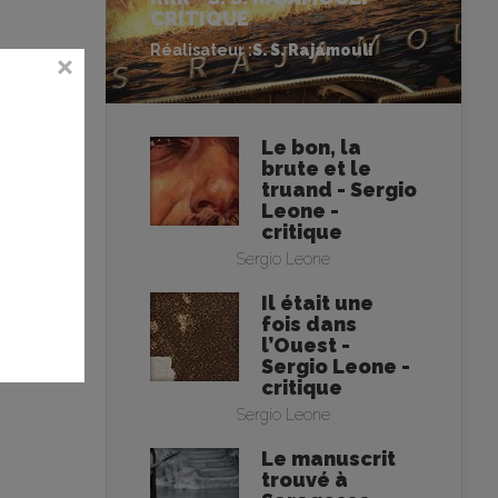
CRITIQUE
Réalisateur :
S. S. Rajamouli
Le bon, la
brute et le
truand - Sergio
Leone -
critique
Sergio Leone
Il était une
fois dans
l’Ouest -
Sergio Leone -
critique
Sergio Leone
Le manuscrit
trouvé à