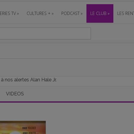
ERIES TV
»
CULTURES +
»
PODCAST
»
LE CLUB
»
LES REN
à nos alertes Alan Hale Jr.
VIDEOS