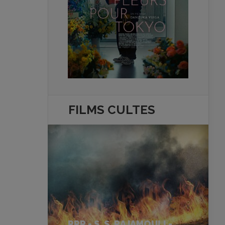
FILMS
CULTES
RRR - S. S. RAJAMOULI -