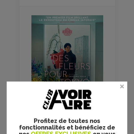
Profitez de toutes nos
fonctionnalités et bénéficiez de
FILMS
CULTES
nos
OFFRES EXCLUSIVES
en vous