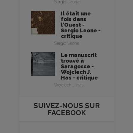
Sergio Leone
Il était une
fois dans
l’Ouest -
Sergio Leone -
critique
Sergio Leone
Le manuscrit
trouvé à
Saragosse -
Wojciech J.
Has - critique
Wojciech J. Has
SUIVEZ-NOUS SUR
FACEBOOK