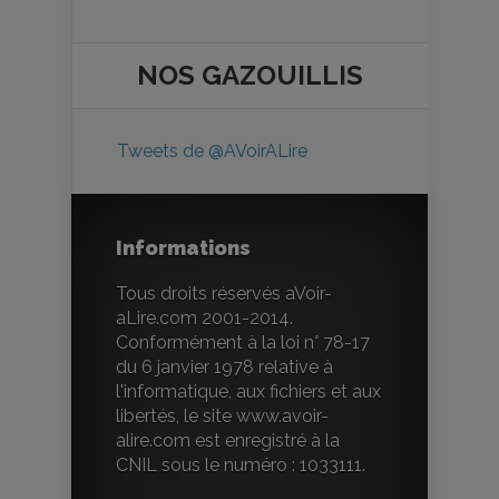
NOS
GAZOUILLIS
Tweets de @AVoirALire
Informations
Tous droits réservés aVoir-
aLire.com 2001-2014.
Conformément à la loi n° 78-17
du 6 janvier 1978 relative à
l'informatique, aux fichiers et aux
libertés, le site www.avoir-
alire.com est enregistré à la
CNIL sous le numéro : 1033111.