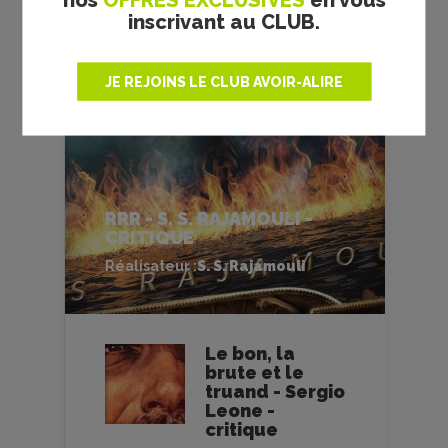
inscrivant au CLUB.
JE REJOINS LE CLUB AVOIR-ALIRE
RRR - S. S. RAJAMOULI -
CRITIQUE
Réalisateur :
S. S. Rajamouli
Le bon, la
brute et le
truand - Sergio
Leone -
critique