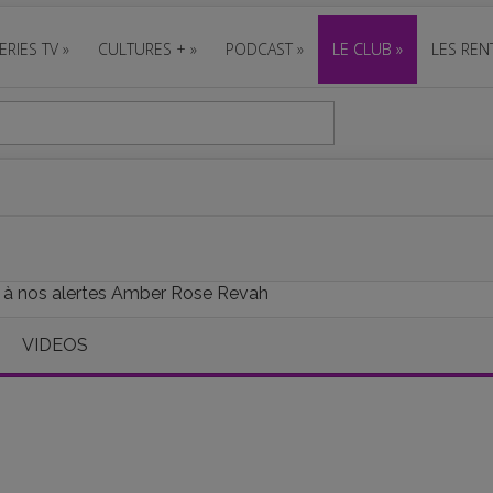
ERIES TV
»
CULTURES +
»
PODCAST
»
LE CLUB
»
LES REN
e à nos alertes Amber Rose Revah
VIDEOS