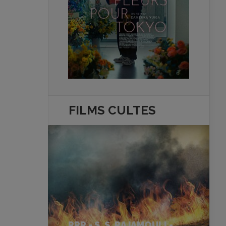
FILMS
CULTES
RRR - S. S. RAJAMOULI -