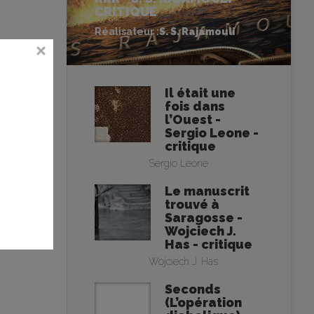
CRITIQUE
Réalisateur :
S. S. Rajamouli
Il était une
fois dans
l’Ouest -
Sergio Leone -
critique
Sergio Leone
Le manuscrit
trouvé à
Saragosse -
Wojciech J.
Has - critique
Wojciech J. Has
Seconds
(L’opération