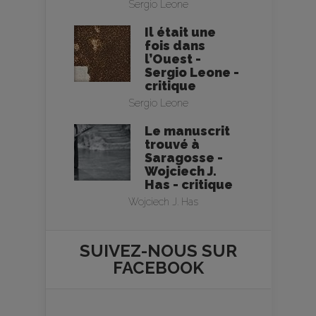
Sergio Leone
Il était une
fois dans
l’Ouest -
Sergio Leone -
critique
Sergio Leone
Le manuscrit
trouvé à
Saragosse -
Wojciech J.
Has - critique
Wojciech J. Has
SUIVEZ-NOUS SUR
FACEBOOK