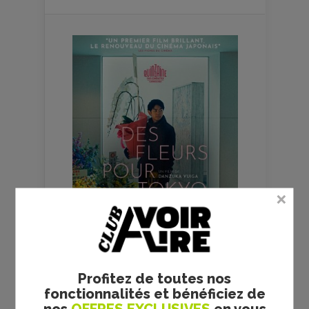
Profitez de toutes nos
fonctionnalités et bénéficiez de
FILMS
CULTES
nos
OFFRES EXCLUSIVES
en vous