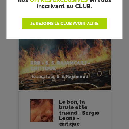
inscrivant au CLUB.
JE REJOINS LE CLUB AVOIR-ALIRE
RRR - S. S. RAJAMOULI -
CRITIQUE
Réalisateur :
S. S. Rajamouli
Le bon, la
brute et le
truand - Sergio
Leone -
critique