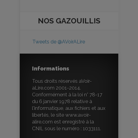
NOS
GAZOUILLIS
Tweets de @AVoirALire
Informations
Tous droits réservés aVoir-
aLire.com 2001-2014.
Conformément à la loi n° 78-17
du 6 janvier 1978 relative à
l'informatique, aux fichiers et aux
libertés, le site www.avoir-
alire.com est enregistré à la
CNIL sous le numéro : 1033111.