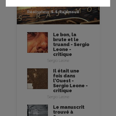
CRITIQUE
Réalisateur :
S. S. Rajamouli
Le bon, la
brute et le
truand - Sergio
Leone -
critique
Sergio Leone
Il était une
fois dans
l’Ouest -
Sergio Leone -
critique
Sergio Leone
Le manuscrit
trouvé à