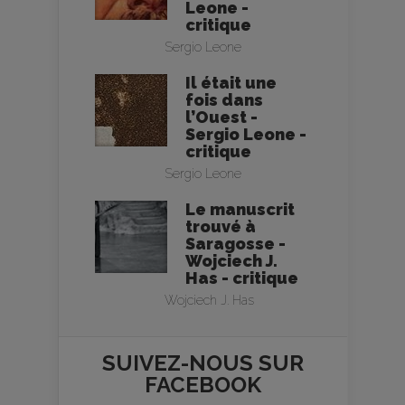
Leone -
critique
Sergio Leone
Il était une
fois dans
l’Ouest -
Sergio Leone -
critique
Sergio Leone
Le manuscrit
trouvé à
Saragosse -
Wojciech J.
Has - critique
Wojciech J. Has
SUIVEZ-NOUS SUR
FACEBOOK