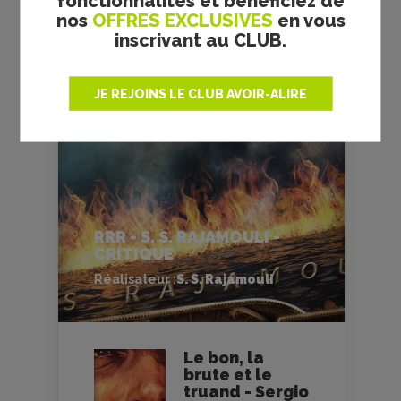
fonctionnalités et bénéficiez de
nos
OFFRES EXCLUSIVES
en vous
FILMS
CULTES
inscrivant au CLUB.
JE REJOINS LE CLUB AVOIR-ALIRE
RRR - S. S. RAJAMOULI -
CRITIQUE
Réalisateur :
S. S. Rajamouli
Le bon, la
brute et le
truand - Sergio