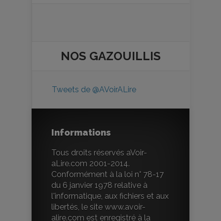
NOS
GAZOUILLIS
Tweets de @AVoirALire
Informations
Tous droits réservés aVoir-
aLire.com 2001-2014.
Conformément à la loi n° 78-17
du 6 janvier 1978 relative à
l'informatique, aux fichiers et aux
libertés, le site www.avoir-
alire.com est enregistré à la