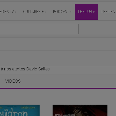
ERIES TV
»
CULTURES +
»
PODCAST
»
LE CLUB
»
LES REN
 à nos alertes David Salles
VIDEOS