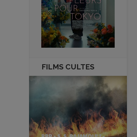
FILMS
CULTES
RRR - S. S. RAJAMOULI -