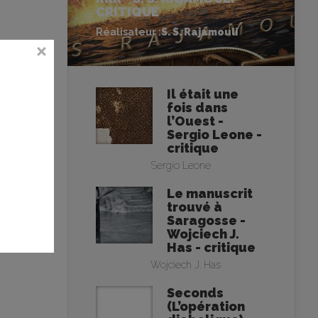
CRITIQUE
Réalisateur :
S. S. Rajamouli
Il était une
fois dans
l’Ouest -
Sergio Leone -
critique
Sergio Leone
Le manuscrit
trouvé à
Saragosse -
Wojciech J.
Has - critique
Wojciech J. Has
Seconds
(L’opération