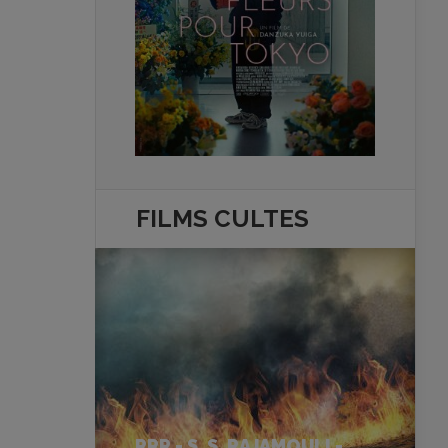
FILMS
CULTES
RRR - S. S. RAJAMOULI -