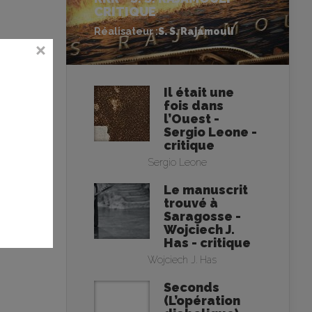
CRITIQUE
Réalisateur :
S. S. Rajamouli
Il était une
fois dans
l’Ouest -
Sergio Leone -
critique
Sergio Leone
Le manuscrit
trouvé à
Saragosse -
Wojciech J.
Has - critique
Wojciech J. Has
Seconds
(L’opération