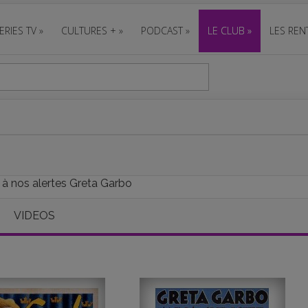
ERIES TV
»
CULTURES +
»
PODCAST
»
LE CLUB
»
LES REN
 à nos alertes Greta Garbo
VIDEOS