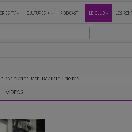
ERIES TV
»
CULTURES +
»
PODCAST
»
LE CLUB
»
LES REN
 à nos alertes Jean-Baptiste Thiérrée
VIDEOS