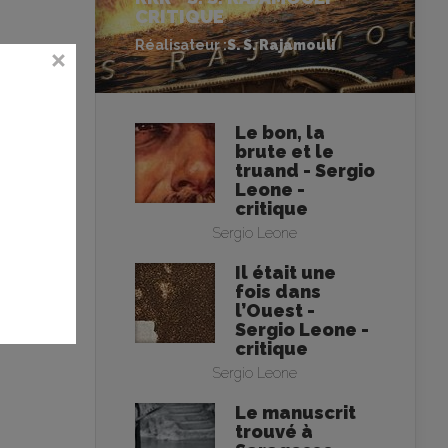
CRITIQUE
Réalisateur :
S. S. Rajamouli
Le bon, la
brute et le
truand - Sergio
Leone -
critique
Sergio Leone
Il était une
fois dans
l’Ouest -
Sergio Leone -
critique
Sergio Leone
Le manuscrit
trouvé à