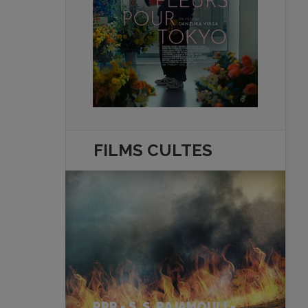
FILMS
CULTES
RRR - S. S. RAJAMOULI -