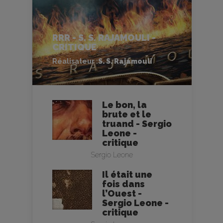
RRR - S. S. RAJAMOULI -
CRITIQUE
Réalisateur :
S. S. Rajamouli
Le bon, la
brute et le
truand - Sergio
Leone -
critique
Sergio Leone
Il était une
fois dans
l’Ouest -
Sergio Leone -
critique