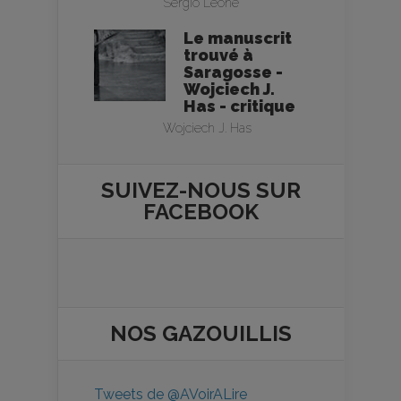
Sergio Leone
Le manuscrit
trouvé à
Saragosse -
Wojciech J.
Has - critique
Wojciech J. Has
SUIVEZ-NOUS SUR
FACEBOOK
NOS
GAZOUILLIS
Tweets de @AVoirALire