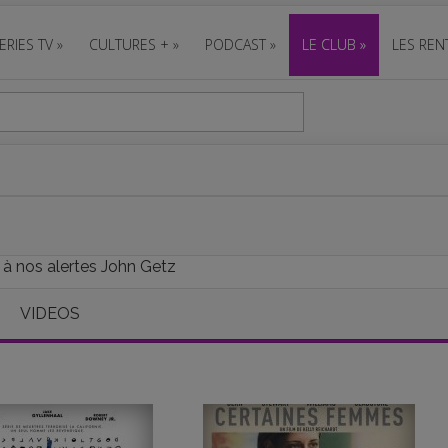
ERIES TV
»
CULTURES +
»
PODCAST
»
LE CLUB
»
LES REN
 à nos alertes John Getz
VIDEOS