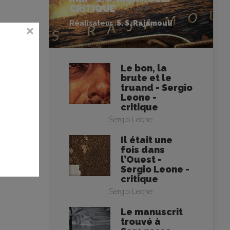
CRITIQUE
Réalisateur :
S. S. Rajamouli
Le bon, la
brute et le
truand - Sergio
Leone -
critique
Sergio Leone
Il était une
fois dans
l’Ouest -
Sergio Leone -
critique
Sergio Leone
Le manuscrit
trouvé à