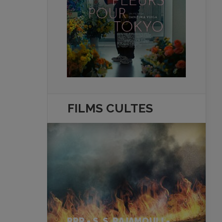
FILMS
CULTES
RRR - S. S. RAJAMOULI -