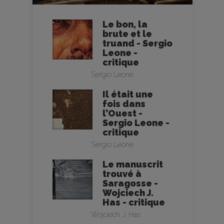
Le bon, la
brute et le
truand - Sergio
Leone -
critique
Sergio Leone
Il était une
fois dans
l’Ouest -
Sergio Leone -
critique
Sergio Leone
Le manuscrit
trouvé à
Saragosse -
Wojciech J.
Has - critique
Wojciech J. Has