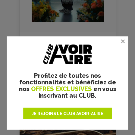
FILMS
CULTES
Profitez de toutes nos
fonctionnalités et bénéficiez de
nos
OFFRES EXCLUSIVES
en vous
inscrivant au CLUB.
RRR - S. S. RAJAMOULI -
JE REJOINS LE CLUB AVOIR-ALIRE
CRITIQUE
Réalisateur :
S. S. Rajamouli