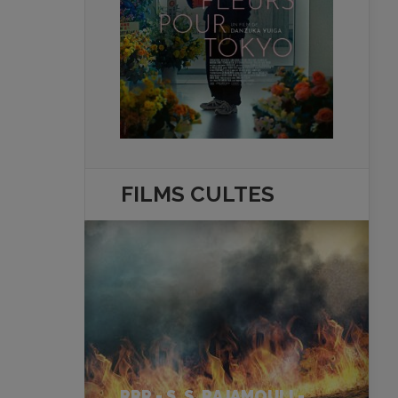
FILMS
CULTES
RRR - S. S. RAJAMOULI -