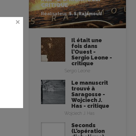
CRITIQUE
Réalisateur :
S. S. Rajamouli
Il était une
fois dans
l’Ouest -
Sergio Leone -
critique
Sergio Leone
Le manuscrit
trouvé à
Saragosse -
Wojciech J.
Has - critique
Wojciech J. Has
Seconds
(L’opération