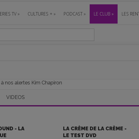
ERIES TV
»
CULTURES +
»
PODCAST
»
LE CLUB
»
LES REN
 à nos alertes Kim Chapiron
VIDEOS
OUND - LA
LA CRÈME DE LA CRÈME -
QUE
LE TEST DVD