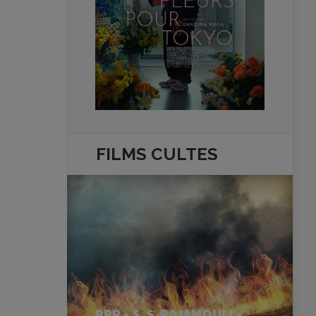
FILMS
CULTES
RRR - S. S. RAJAMOULI -