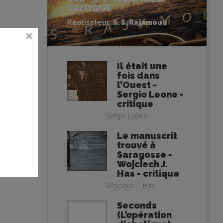
CRITIQUE
Réalisateur :
S. S. Rajamouli
Il était une
fois dans
l’Ouest -
Sergio Leone -
critique
Sergio Leone
Le manuscrit
trouvé à
Saragosse -
Wojciech J.
Has - critique
Wojciech J. Has
Seconds
(L’opération