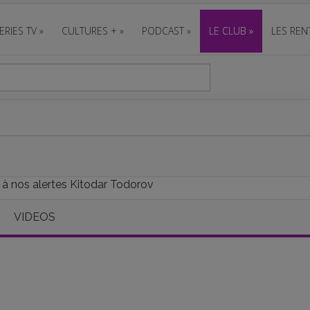
ERIES TV
»
CULTURES +
»
PODCAST
»
LE CLUB
»
LES REN
 à nos alertes Kitodar Todorov
VIDEOS