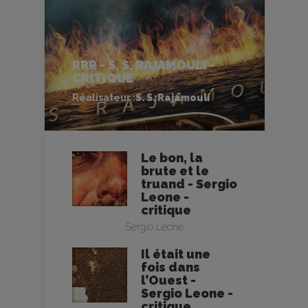
RRR - S. S. RAJAMOULI -
CRITIQUE
Réalisateur :
S. S. Rajamouli
Le bon, la
brute et le
truand - Sergio
Leone -
critique
Sergio Leone
Il était une
fois dans
l’Ouest -
Sergio Leone -
critique