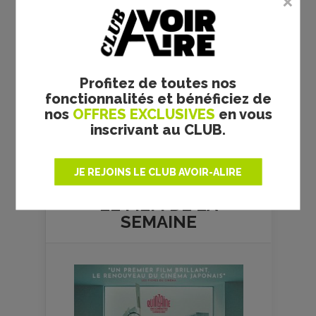
Profitez de toutes nos
fonctionnalités et bénéficiez de
nos
OFFRES EXCLUSIVES
en vous
inscrivant au CLUB.
Plus de films
JE REJOINS LE CLUB AVOIR-ALIRE
LE FILM DE
LA
SEMAINE