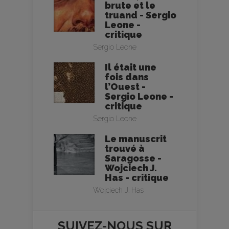
brute et le
truand - Sergio
Leone -
critique
Sergio Leone
Il était une
fois dans
l’Ouest -
Sergio Leone -
critique
Sergio Leone
Le manuscrit
trouvé à
Saragosse -
Wojciech J.
Has - critique
Wojciech J. Has
SUIVEZ-NOUS SUR