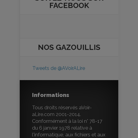
FACEBOOK
NOS
GAZOUILLIS
Tweets de @AVoirALire
Informations
Tous droits réservés aVoir-
aLire.com 2001-2014.
Conformément à la loi n° 78-17
du 6 janvier 1978 relative à
l'informatique, aux fichiers et aux