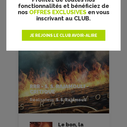
fonctionnalités et bénéficiez de
nos
OFFRES EXCLUSIVES
en vous
inscrivant au CLUB.
FILMS
CULTES
JE REJOINS LE CLUB AVOIR-ALIRE
RRR - S. S. RAJAMOULI -
CRITIQUE
Réalisateur :
S. S. Rajamouli
Le bon, la