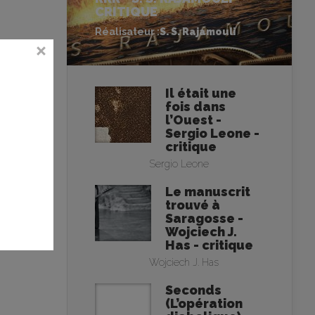
CRITIQUE
Réalisateur :
S. S. Rajamouli
Il était une
fois dans
l’Ouest -
Sergio Leone -
critique
Sergio Leone
Le manuscrit
trouvé à
Saragosse -
Wojciech J.
Has - critique
Wojciech J. Has
Seconds
(L’opération