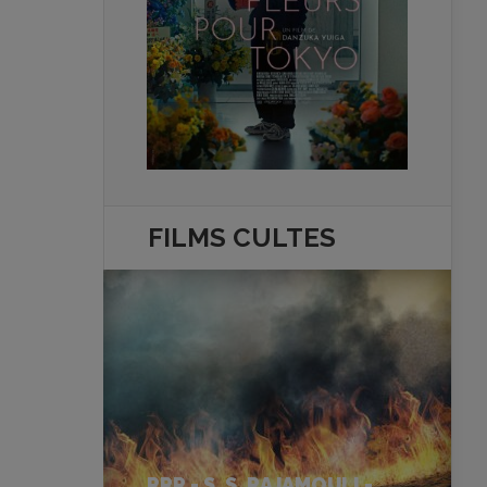
FILMS
CULTES
RRR - S. S. RAJAMOULI -