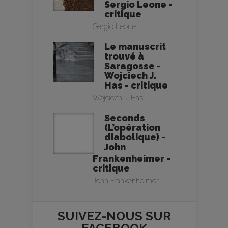
Sergio Leone -
critique
Sergio Leone
Le manuscrit
trouvé à
Saragosse -
Wojciech J.
Has - critique
Wojciech J. Has
Seconds
(L’opération
diabolique) -
John
Frankenheimer -
critique
John Frankenheimer
SUIVEZ-NOUS SUR