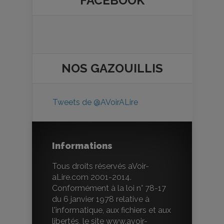
FACEBOOK
NOS
GAZOUILLIS
Tweets de @AVoirALire
Informations
Tous droits réservés aVoir-
aLire.com 2001-2014.
Conformément à la loi n° 78-17
du 6 janvier 1978 relative à
l'informatique, aux fichiers et aux
libertés, le site www.avoir-