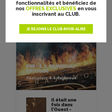
fonctionnalités et bénéficiez de
nos
OFFRES EXCLUSIVES
en vous
FILMS
CULTES
inscrivant au CLUB.
JE REJOINS LE CLUB AVOIR-ALIRE
RRR - S. S. RAJAMOULI -
CRITIQUE
Réalisateur :
S. S. Rajamouli
Il était une
fois dans
l’Ouest -