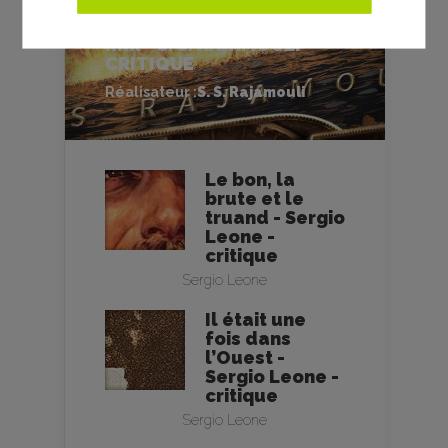
RRR - S. S. RAJAMOULI -
CRITIQUE
Réalisateur :
S. S. Rajamouli
Le bon, la
brute et le
truand - Sergio
Leone -
critique
Sergio Leone
Il était une
fois dans
l’Ouest -
Sergio Leone -
critique
Sergio Leone