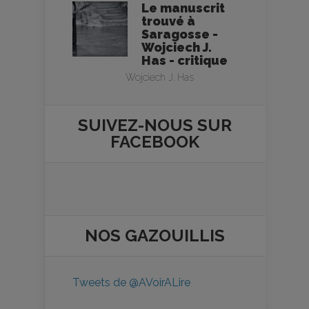
Le manuscrit
trouvé à
Saragosse -
Wojciech J.
Has - critique
Wojciech J. Has
SUIVEZ-NOUS SUR
FACEBOOK
NOS
GAZOUILLIS
Tweets de @AVoirALire