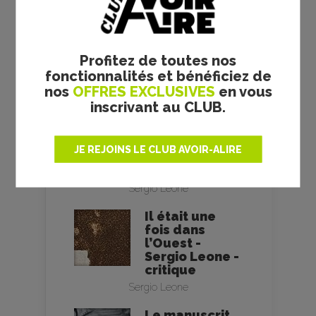
RRR - S. S. RAJAMOULI -
CRITIQUE
Réalisateur :
S. S. Rajamouli
Profitez de toutes nos
fonctionnalités et bénéficiez de
nos
OFFRES EXCLUSIVES
en vous
inscrivant au CLUB.
Le bon, la
brute et le
truand - Sergio
JE REJOINS LE CLUB AVOIR-ALIRE
Leone -
critique
Sergio Leone
Il était une
fois dans
l’Ouest -
Sergio Leone -
critique
Sergio Leone
Le manuscrit