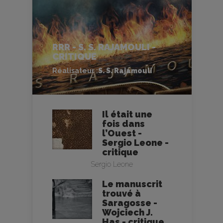
RRR - S. S. RAJAMOULI -
CRITIQUE
Réalisateur :
S. S. Rajamouli
Il était une
fois dans
l’Ouest -
Sergio Leone -
critique
Sergio Leone
Le manuscrit
trouvé à
Saragosse -
Wojciech J.
Has - critique