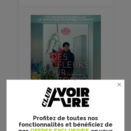
Profitez de toutes nos
fonctionnalités et bénéficiez de
FILMS
CULTES
nos
OFFRES EXCLUSIVES
en vous