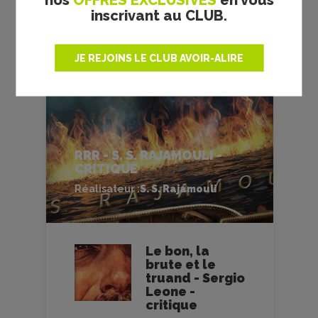
inscrivant au CLUB.
JE REJOINS LE CLUB AVOIR-ALIRE
RRR - S. S. RAJAMOULI -
CRITIQUE
Réalisateur :
S. S. Rajamouli
Le bon, la
brute et le
truand - Sergio
Leone -
critique