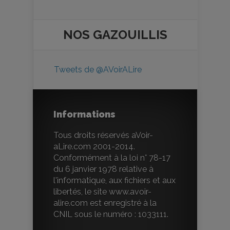
NOS
GAZOUILLIS
Tweets de @AVoirALire
Informations
Tous droits réservés aVoir-
aLire.com 2001-2014.
Conformément à la loi n° 78-17
du 6 janvier 1978 relative à
l'informatique, aux fichiers et aux
libertés, le site www.avoir-
alire.com est enregistré à la
CNIL sous le numéro : 1033111.