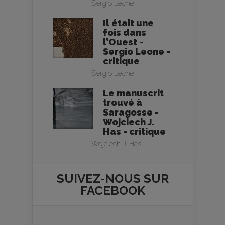
Sergio Leone
Il était une
fois dans
l’Ouest -
Sergio Leone -
critique
Sergio Leone
Le manuscrit
trouvé à
Saragosse -
Wojciech J.
Has - critique
Wojciech J. Has
SUIVEZ-NOUS SUR
FACEBOOK