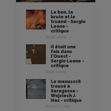
Le bon, la
brute et le
truand - Sergio
Leone -
critique
Sergio Leone
Il était une
fois dans
l’Ouest -
Sergio Leone -
critique
Sergio Leone
Le manuscrit
trouvé à
Saragosse -
Wojciech J.
Has - critique
Wojciech J. Has