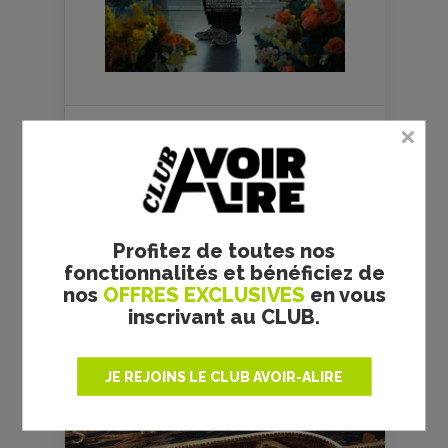
FILMS
CULTES
Profitez de toutes nos
fonctionnalités et bénéficiez de
nos
OFFRES EXCLUSIVES
en vous
inscrivant au CLUB.
RRR - S. S. RAJAMOULI -
JE REJOINS LE CLUB AVOIR-ALIRE
CRITIQUE
Réalisateur :
S. S. Rajamouli