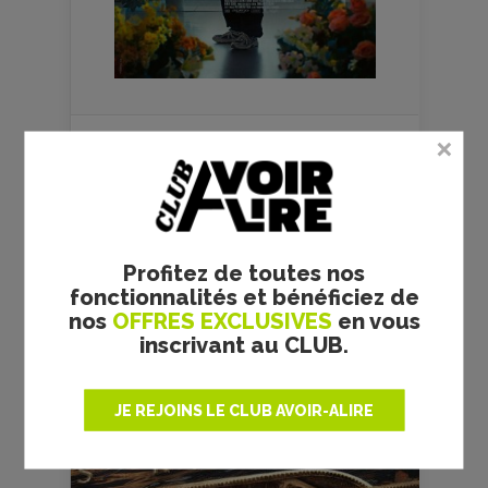
FILMS
CULTES
Profitez de toutes nos
fonctionnalités et bénéficiez de
nos
OFFRES EXCLUSIVES
en vous
inscrivant au CLUB.
RRR - S. S. RAJAMOULI -
JE REJOINS LE CLUB AVOIR-ALIRE
CRITIQUE
Réalisateur :
S. S. Rajamouli