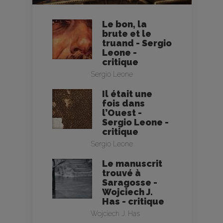
Le bon, la
brute et le
truand - Sergio
Leone -
critique
Sergio Leone
Il était une
fois dans
l’Ouest -
Sergio Leone -
critique
Sergio Leone
Le manuscrit
trouvé à
Saragosse -
Wojciech J.
Has - critique
Wojciech J. Has