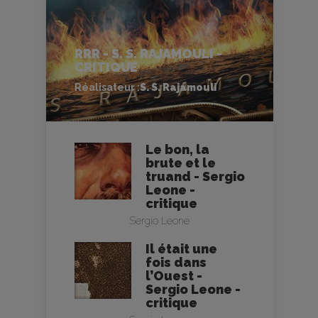
RRR - S. S. RAJAMOULI -
CRITIQUE
Réalisateur :
S. S. Rajamouli
Le bon, la
brute et le
truand - Sergio
Leone -
critique
Sergio Leone
Il était une
fois dans
l’Ouest -
Sergio Leone -
critique