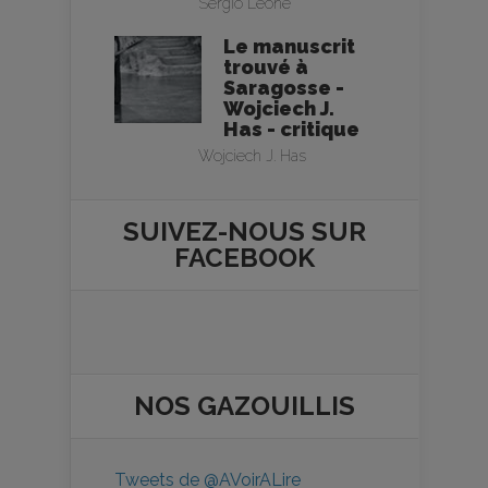
Sergio Leone
Le manuscrit
trouvé à
Saragosse -
Wojciech J.
Has - critique
Wojciech J. Has
SUIVEZ-NOUS SUR
FACEBOOK
NOS
GAZOUILLIS
Tweets de @AVoirALire