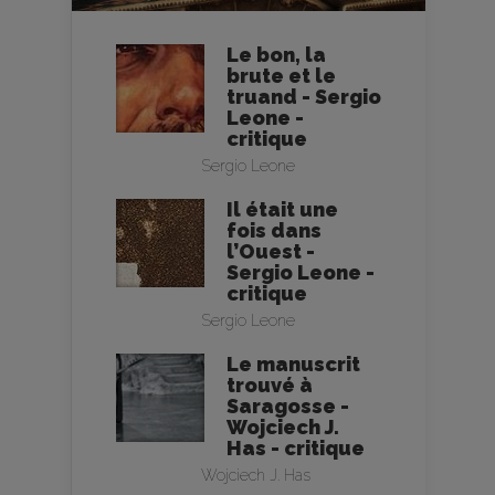
Le bon, la
brute et le
truand - Sergio
Leone -
critique
Sergio Leone
Il était une
fois dans
l’Ouest -
Sergio Leone -
critique
Sergio Leone
Le manuscrit
trouvé à
Saragosse -
Wojciech J.
Has - critique
Wojciech J. Has