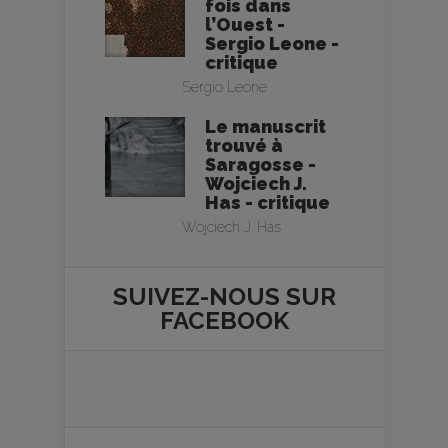
fois dans
l’Ouest -
Sergio Leone -
critique
Sergio Leone
Le manuscrit
trouvé à
Saragosse -
Wojciech J.
Has - critique
Wojciech J. Has
SUIVEZ-NOUS SUR
FACEBOOK