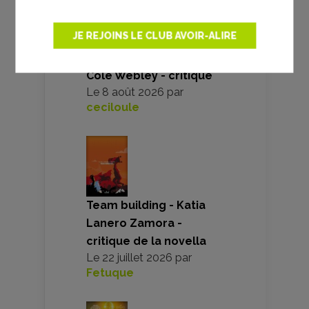
JE REJOINS LE CLUB AVOIR-ALIRE
Sur la route d’Omaha -
Cole Webley - critique
Le
8 août 2026
par
ceciloule
Team building - Katia
Lanero Zamora -
critique de la novella
Le
22 juillet 2026
par
Fetuque