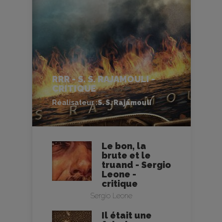
RRR - S. S. RAJAMOULI -
CRITIQUE
Réalisateur :
S. S. Rajamouli
Le bon, la
brute et le
truand - Sergio
Leone -
critique
Sergio Leone
Il était une