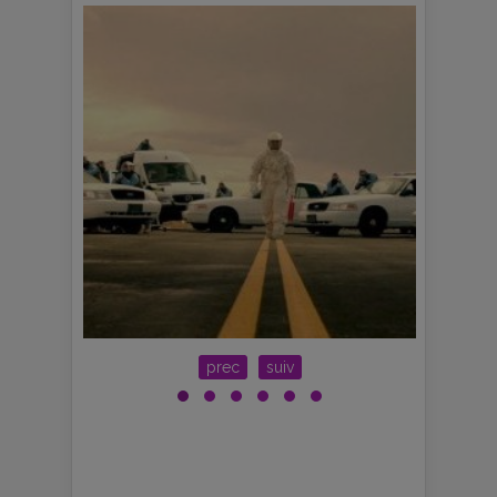
prec
suiv