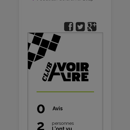
0
Avis
2
personnes
L'ont vu