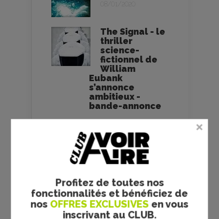
08/01/2020
The Signal - le
thriller
science-
fictionnel de
William
Eubank
s’annonce
ambitieux -
bande-annonce
William Eubank
VOS AVIS
Profitez de toutes nos
fonctionnalités et bénéficiez de
nos
OFFRES EXCLUSIVES
en vous
inscrivant au CLUB.