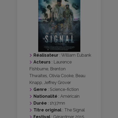
Réalisateur
:
William Eubank
Acteurs
:
Laurence
Fishburne
,
Brenton
Thwaites
,
Olivia Cooke
,
Beau
Knapp
,
Jeffrey Grover
Genre
:
Science-fiction
Nationalité
:
Américain
Durée
: 1h37mn
Titre original
: The Signal
Festival
:
Gérardmer 2015