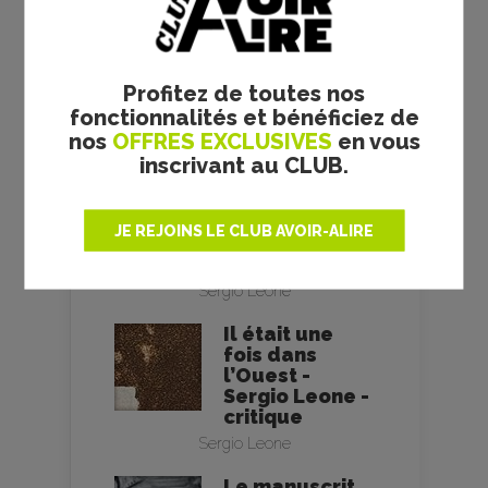
RRR - S. S. RAJAMOULI -
CRITIQUE
Réalisateur :
S. S. Rajamouli
Profitez de toutes nos
fonctionnalités et bénéficiez de
nos
OFFRES EXCLUSIVES
en vous
inscrivant au CLUB.
Le bon, la
brute et le
truand - Sergio
JE REJOINS LE CLUB AVOIR-ALIRE
Leone -
critique
Sergio Leone
Il était une
fois dans
l’Ouest -
Sergio Leone -
critique
Sergio Leone
Le manuscrit