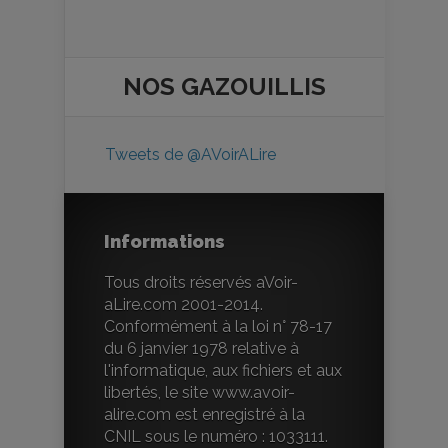
NOS
GAZOUILLIS
Tweets de @AVoirALire
Informations
Tous droits réservés aVoir-
aLire.com 2001-2014.
Conformément à la loi n° 78-17
du 6 janvier 1978 relative à
l'informatique, aux fichiers et aux
libertés, le site www.avoir-
alire.com est enregistré à la
CNIL sous le numéro : 1033111.