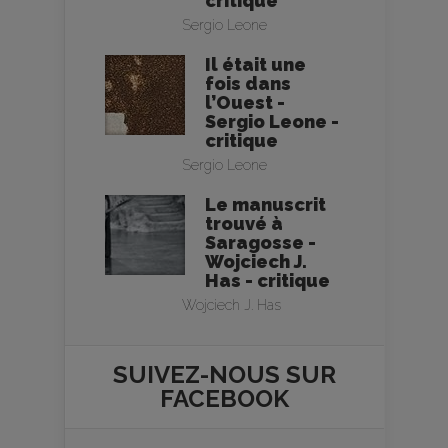
critique
Sergio Leone
Il était une
fois dans
l’Ouest -
Sergio Leone -
critique
Sergio Leone
Le manuscrit
trouvé à
Saragosse -
Wojciech J.
Has - critique
Wojciech J. Has
SUIVEZ-NOUS SUR
FACEBOOK