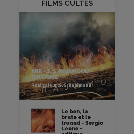
FILMS
CULTES
RRR - S. S. RAJAMOULI -
CRITIQUE
Réalisateur :
S. S. Rajamouli
Le bon, la
brute et le
truand - Sergio
Leone -