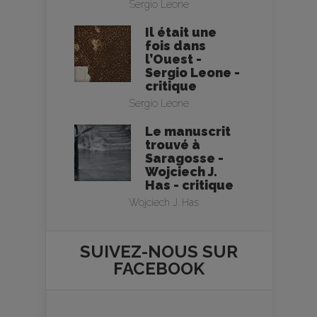
Sergio Leone
Il était une
fois dans
l’Ouest -
Sergio Leone -
critique
Sergio Leone
Le manuscrit
trouvé à
Saragosse -
Wojciech J.
Has - critique
Wojciech J. Has
SUIVEZ-NOUS SUR
FACEBOOK