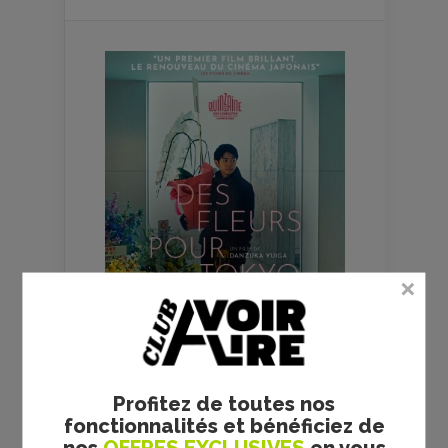
Profitez de toutes nos
fonctionnalités et bénéficiez de
FILMS
CULTES
nos
OFFRES EXCLUSIVES
en vous