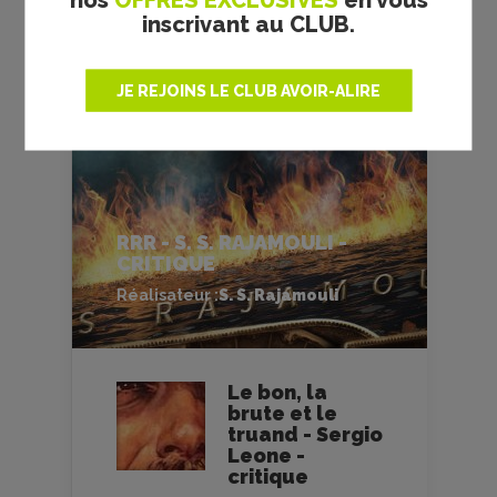
inscrivant au CLUB.
JE REJOINS LE CLUB AVOIR-ALIRE
RRR - S. S. RAJAMOULI -
CRITIQUE
Réalisateur :
S. S. Rajamouli
Le bon, la
brute et le
truand - Sergio
Leone -
critique