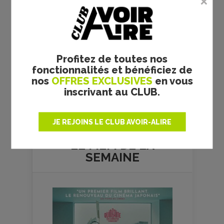
Profitez de toutes nos
fonctionnalités et bénéficiez de
nos
OFFRES EXCLUSIVES
en vous
inscrivant au CLUB.
Plus de films
JE REJOINS LE CLUB AVOIR-ALIRE
LE FILM DE
LA
SEMAINE