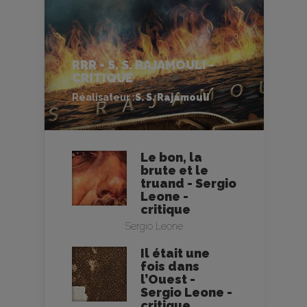
RRR - S. S. RAJAMOULI -
CRITIQUE
Réalisateur :
S. S. Rajamouli
Le bon, la
brute et le
truand - Sergio
Leone -
critique
Sergio Leone
Il était une
fois dans
l’Ouest -
Sergio Leone -
critique