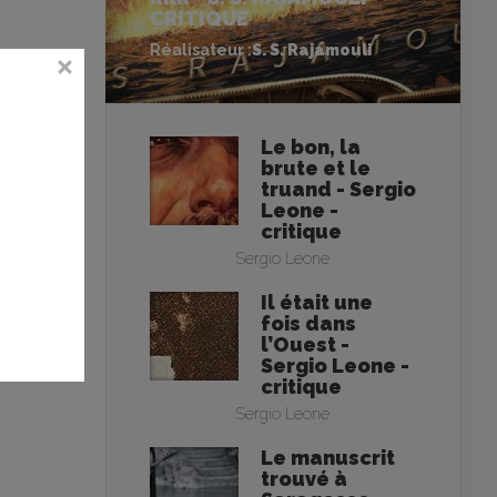
CRITIQUE
Réalisateur :
S. S. Rajamouli
Le bon, la
brute et le
truand - Sergio
Leone -
critique
Sergio Leone
Il était une
fois dans
l’Ouest -
Sergio Leone -
critique
Sergio Leone
Le manuscrit
trouvé à