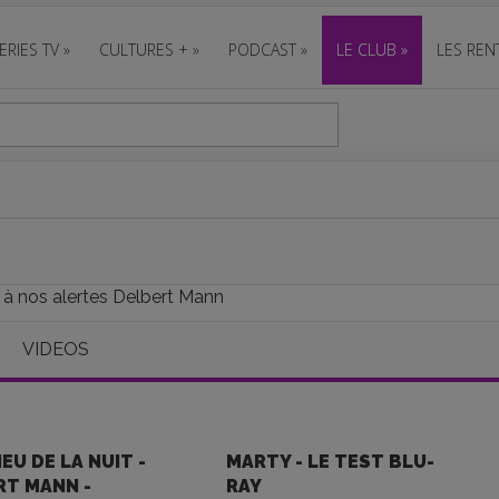
ERIES TV
»
CULTURES +
»
PODCAST
»
LE CLUB
»
LES REN
 à nos alertes Delbert Mann
VIDEOS
IEU DE LA NUIT -
MARTY - LE TEST BLU-
RT MANN -
RAY