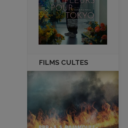
FILMS
CULTES
RRR - S. S. RAJAMOULI -