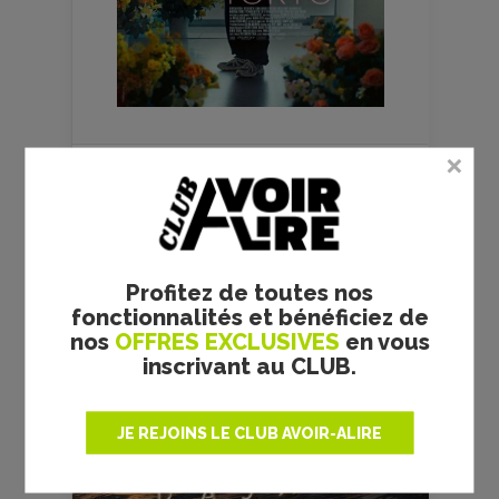
FILMS
CULTES
Profitez de toutes nos
fonctionnalités et bénéficiez de
nos
OFFRES EXCLUSIVES
en vous
inscrivant au CLUB.
RRR - S. S. RAJAMOULI -
JE REJOINS LE CLUB AVOIR-ALIRE
CRITIQUE
Réalisateur :
S. S. Rajamouli