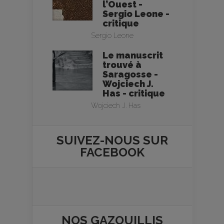
l’Ouest -
Sergio Leone -
critique
Sergio Leone
Le manuscrit
trouvé à
Saragosse -
Wojciech J.
Has - critique
Wojciech J. Has
SUIVEZ-NOUS SUR
FACEBOOK
NOS
GAZOUILLIS