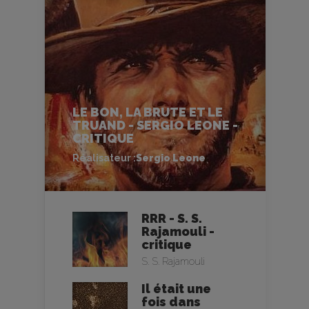
LE BON, LA BRUTE ET LE
TRUAND - SERGIO LEONE -
CRITIQUE
Réalisateur :
Sergio Leone
RRR - S. S.
Rajamouli -
critique
S. S. Rajamouli
Il était une
fois dans