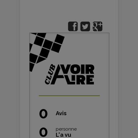
0
Avis
0
personne
L'a vu