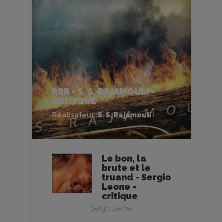
RRR - S. S. RAJAMOULI -
CRITIQUE
Réalisateur :
S. S. Rajamouli
Le bon, la
brute et le
truand - Sergio
Leone -
critique
Sergio Leone