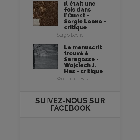
Il était une
fois dans
l’Ouest -
Sergio Leone -
critique
Sergio Leone
Le manuscrit
trouvé à
Saragosse -
Wojciech J.
Has - critique
Wojciech J. Has
SUIVEZ-NOUS SUR
FACEBOOK