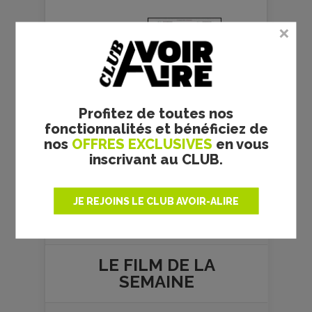
Profitez de toutes nos
fonctionnalités et bénéficiez de
nos
OFFRES EXCLUSIVES
en vous
inscrivant au CLUB.
Plus de films
JE REJOINS LE CLUB AVOIR-ALIRE
LE FILM DE
LA
SEMAINE