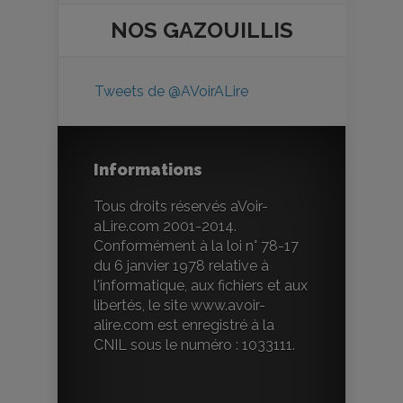
NOS
GAZOUILLIS
Tweets de @AVoirALire
Informations
Tous droits réservés aVoir-
aLire.com 2001-2014.
Conformément à la loi n° 78-17
du 6 janvier 1978 relative à
l'informatique, aux fichiers et aux
libertés, le site www.avoir-
alire.com est enregistré à la
CNIL sous le numéro : 1033111.