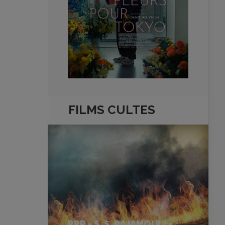
FILMS
CULTES
RRR - S. S. RAJAMOULI -