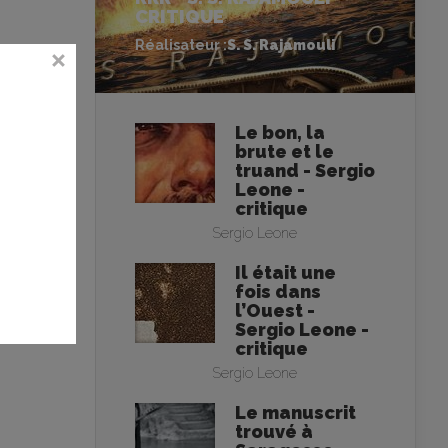
CRITIQUE
Réalisateur :
S. S. Rajamouli
Le bon, la
brute et le
truand - Sergio
Leone -
critique
Sergio Leone
Il était une
fois dans
l’Ouest -
Sergio Leone -
critique
Sergio Leone
Le manuscrit
trouvé à