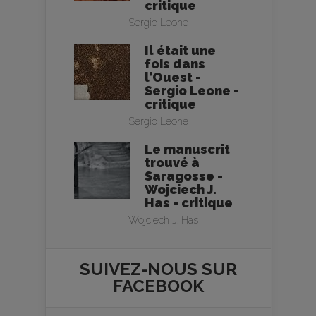
critique
Sergio Leone
Il était une
fois dans
l’Ouest -
Sergio Leone -
critique
Sergio Leone
Le manuscrit
trouvé à
Saragosse -
Wojciech J.
Has - critique
Wojciech J. Has
SUIVEZ-NOUS SUR
FACEBOOK