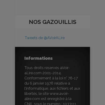
NOS
GAZOUILLIS
Tweets de @AVoirALire
Informations
Tous droits réservés aVoir-
aLire.com 2001-2014.
Conformément à la loi n° 78-17
du 6 janvier 1978 relative à
l'informatique, aux fichiers et aux
libertés, le site www.avoir-
alire.com est enregistré à la
CNIL sous le numéro : 1033111.