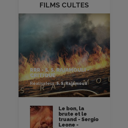
FILMS
CULTES
RRR - S. S. RAJAMOULI -
CRITIQUE
Réalisateur :
S. S. Rajamouli
Le bon, la
brute et le
truand - Sergio
Leone -