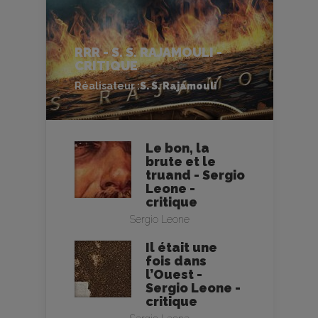
RRR - S. S. RAJAMOULI -
CRITIQUE
Réalisateur :
S. S. Rajamouli
Le bon, la
brute et le
truand - Sergio
Leone -
critique
Sergio Leone
Il était une
fois dans
l’Ouest -
Sergio Leone -
critique