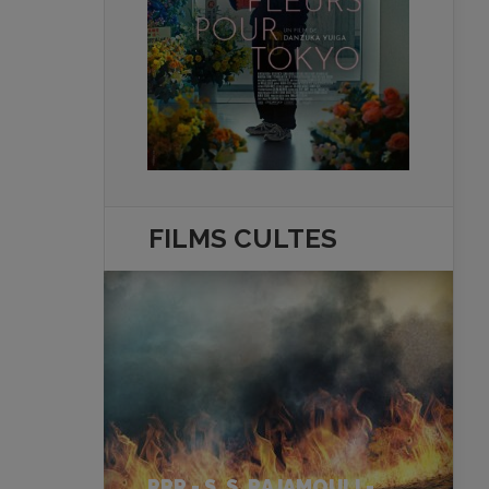
FILMS
CULTES
RRR - S. S. RAJAMOULI -