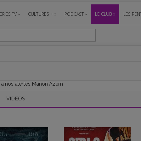
ERIES TV
»
CULTURES +
»
PODCAST
»
LE CLUB
»
LES REN
e à nos alertes Manon Azem
VIDEOS