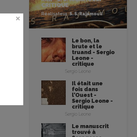
CRITIQUE
Réalisateur :
S. S. Rajamouli
Le bon, la
brute et le
truand - Sergio
Leone -
critique
Sergio Leone
Il était une
fois dans
l’Ouest -
Sergio Leone -
critique
Sergio Leone
Le manuscrit
trouvé à