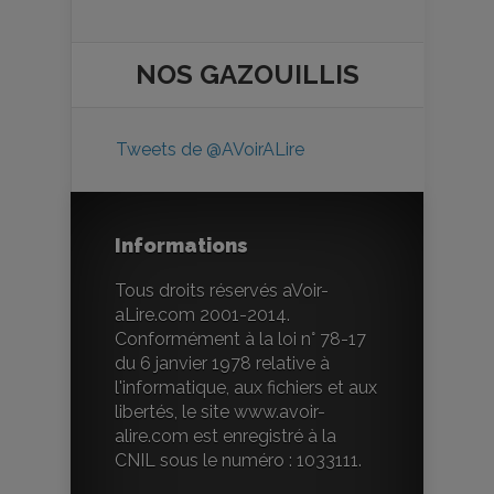
NOS
GAZOUILLIS
Tweets de @AVoirALire
Informations
Tous droits réservés aVoir-
aLire.com 2001-2014.
Conformément à la loi n° 78-17
du 6 janvier 1978 relative à
l'informatique, aux fichiers et aux
libertés, le site www.avoir-
alire.com est enregistré à la
CNIL sous le numéro : 1033111.