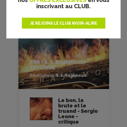
inscrivant au CLUB.
JE REJOINS LE CLUB AVOIR-ALIRE
RRR - S. S. RAJAMOULI -
CRITIQUE
Réalisateur :
S. S. Rajamouli
Le bon, la
brute et le
truand - Sergio
Leone -
critique