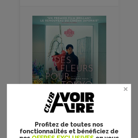
Profitez de toutes nos
fonctionnalités et bénéficiez de
FILMS
CULTES
nos
OFFRES EXCLUSIVES
en vous