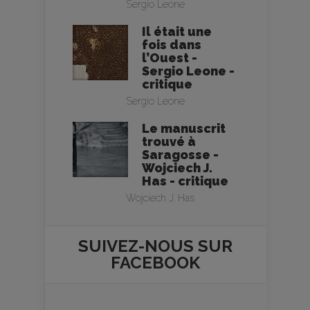
Sergio Leone
Il était une
fois dans
l’Ouest -
Sergio Leone -
critique
Sergio Leone
Le manuscrit
trouvé à
Saragosse -
Wojciech J.
Has - critique
Wojciech J. Has
SUIVEZ-NOUS SUR
FACEBOOK