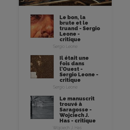
Le bon, la
brute et le
truand - Sergio
Leone -
critique
Sergio Leone
Il était une
fois dans
l’Ouest -
Sergio Leone -
critique
Sergio Leone
Le manuscrit
trouvé à
Saragosse -
Wojciech J.
Has - critique
Wojciech J. Has