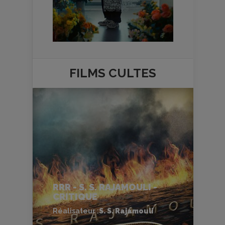
FILMS
CULTES
RRR - S. S. RAJAMOULI -
CRITIQUE
Réalisateur :
S. S. Rajamouli