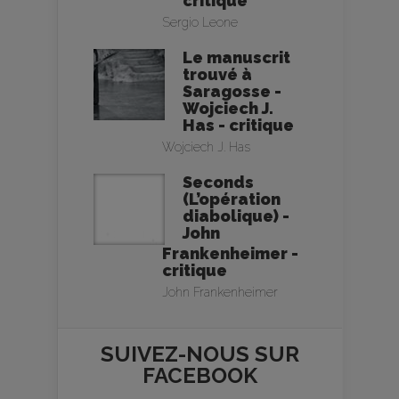
critique
Sergio Leone
Le manuscrit
trouvé à
Saragosse -
Wojciech J.
Has - critique
Wojciech J. Has
Seconds
(L’opération
diabolique) -
John
Frankenheimer -
critique
John Frankenheimer
SUIVEZ-NOUS SUR
FACEBOOK