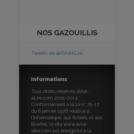
NOS
GAZOUILLIS
Tweets de @AVoirALire
Informations
Tous droits réservés aVoir-
aLire.com 2001-2014.
Conformément à la loi n° 78-17
du 6 janvier 1978 relative à
l'informatique, aux fichiers et aux
libertés, le site www.avoir-
alire.com est enregistré à la