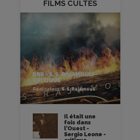
FILMS
CULTES
RRR - S. S. RAJAMOULI -
CRITIQUE
Réalisateur :
S. S. Rajamouli
Il était une
fois dans
l’Ouest -
Sergio Leone -