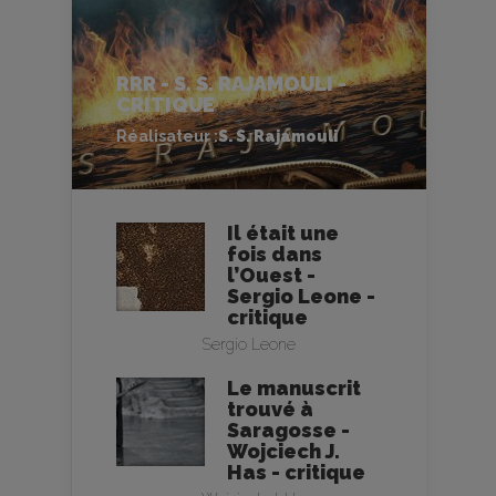
RRR - S. S. RAJAMOULI -
CRITIQUE
Réalisateur :
S. S. Rajamouli
Il était une
fois dans
l’Ouest -
Sergio Leone -
critique
Sergio Leone
Le manuscrit
trouvé à
Saragosse -
Wojciech J.
Has - critique