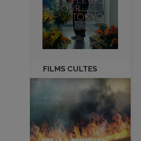
FILMS
CULTES
RRR - S. S. RAJAMOULI -