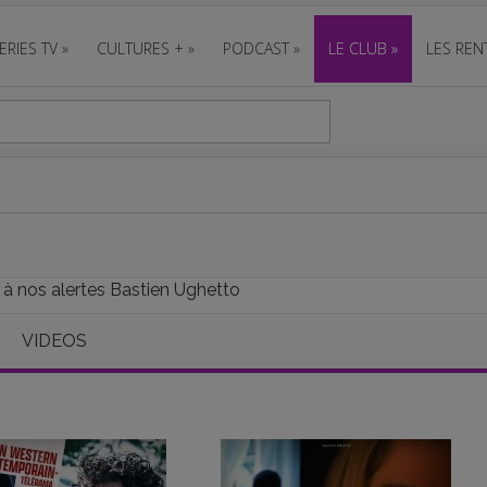
ERIES TV
»
CULTURES +
»
PODCAST
»
LE CLUB
»
LES REN
 à nos alertes Bastien Ughetto
VIDEOS