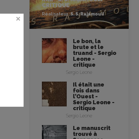
CRITIQUE
Réalisateur :
S. S. Rajamouli
Le bon, la
brute et le
truand - Sergio
Leone -
critique
Sergio Leone
Il était une
fois dans
l’Ouest -
Sergio Leone -
critique
Sergio Leone
Le manuscrit
trouvé à