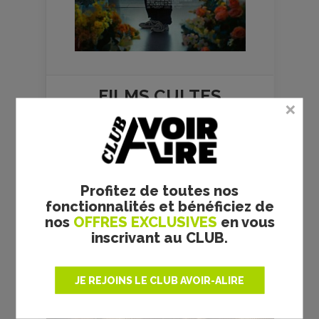
FILMS
CULTES
Profitez de toutes nos
fonctionnalités et bénéficiez de
nos
OFFRES EXCLUSIVES
en vous
inscrivant au CLUB.
RRR - S. S. RAJAMOULI -
CRITIQUE
JE REJOINS LE CLUB AVOIR-ALIRE
Réalisateur :
S. S. Rajamouli