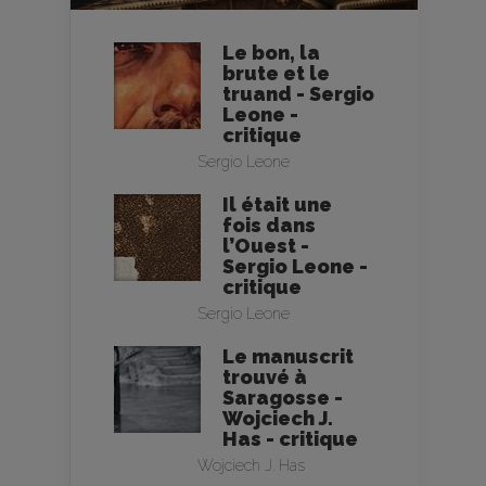
Le bon, la
brute et le
truand - Sergio
Leone -
critique
Sergio Leone
Il était une
fois dans
l’Ouest -
Sergio Leone -
critique
Sergio Leone
Le manuscrit
trouvé à
Saragosse -
Wojciech J.
Has - critique
Wojciech J. Has