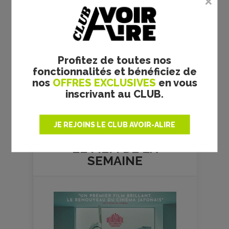
Profitez de toutes nos
fonctionnalités et bénéficiez de
nos
OFFRES EXCLUSIVES
en vous
inscrivant au CLUB.
Plus de films
JE REJOINS LE CLUB AVOIR-ALIRE
LE FILM DE
LA
SEMAINE