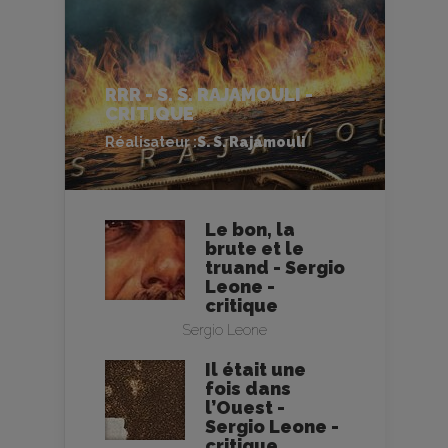
RRR - S. S. RAJAMOULI -
CRITIQUE
Réalisateur :
S. S. Rajamouli
Le bon, la
brute et le
truand - Sergio
Leone -
critique
Sergio Leone
Il était une
fois dans
l’Ouest -
Sergio Leone -
critique